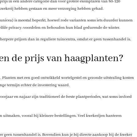
prijs in een andere categorie dan voor grotere exemplaren van 80-120
 kwekerij hebben gestaan en meer verzorging hebben gehad.
punicea) is meestal beperkt, hoewel rode varianten soms iets duurder kunnen
zelfde privacy-voordelen en behouden hun blad gedurende de winter.
cherpere prijzen dan in reguliere tuincentra, omdat er geen tussenhandel is.
en de prijs van haagplanten?
g. Planten met een goed ontwikkeld wortelgestel en gezonde uitstraling kosten
nge termijn echter de investering waard.
voorjaar en najaar zijn traditioneel de beste plantperiodes, wat soms invloed
n uitmaken, vooral bij kleinere bestellingen. Veel kwekerijen hanteren
 er geen tussenhandel is. Bovendien kun je bij directe aankoop bij de kweker