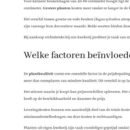
Voor kleinere beukenhagen van 40-60 centimeter hoogte ligt de 
centimeter.
Grotere planten
kosten meer omdat ze langer in de
Het verschil tussen groene en rode beuken (fagus sylvatica atro
zijn vanwege hun decoratieve waarde. Beide soorten bieden de
Bij aankoop rechtstreeks bij een kwekerij profiteer je vaak van s
Welke factoren beïnvloed
De
plantkwaliteit
vormt een essentiële factor in de prijsbepalin
meer dan exemplaren van mindere kwaliteit. Dit verschil is op la
Het seizoen waarin je koopt kan prijsverschillen opleveren. Het 
heeft op de beschikbaarheid en daarmee de prijs.
Leveringskosten kunnen een aanzienlijk deel van de totale koste
minimumbestelbedragen om deze kosten te rechtvaardigen.
Planten uit eigen kwekerij zijn vaak voordeliger geprijsd omdat