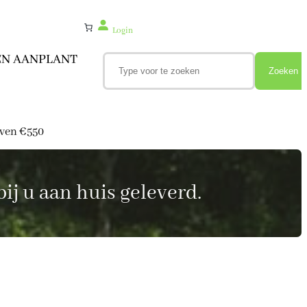
Login
Z
EN AANPLANT
o
Zoeken
e
k
e
n
oven €550
ij u aan huis geleverd.