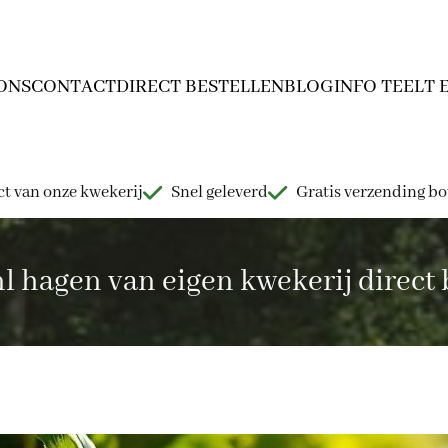
ONS
CONTACT
DIRECT BESTELLEN
BLOG
INFO TEELT 
t van onze kwekerij
Snel geleverd
Gratis verzending b
hagen van eigen kwekerij direct b