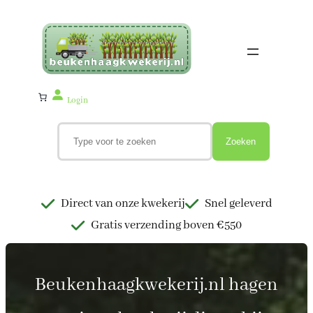
Ga
naar
de
inhoud
Login
Z
o
Zoeken
e
k
e
n
Direct van onze kwekerij
Snel geleverd
Gratis verzending boven €550
Beukenhaagkwekerij.nl hagen