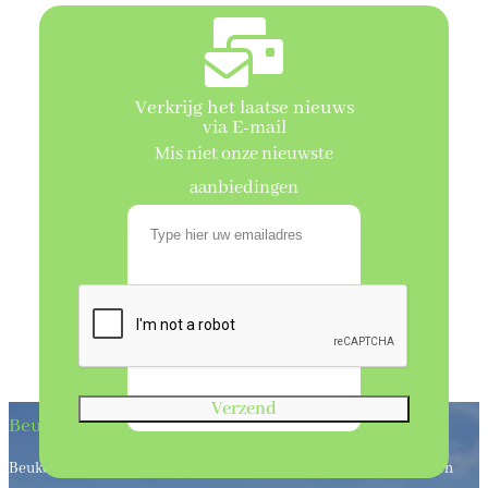
Verkrijg het laatse nieuws
via E-mail
Mis niet onze nieuwste
aanbiedingen
Verzend
Beukenhaagkwekerij
Beukenhaagkwekerij al meer dan 50 jaar uw leverancier van bos en