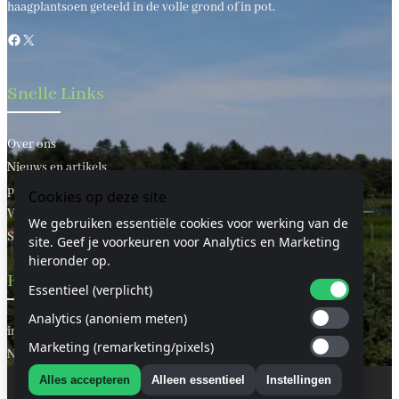
haagplantsoen geteeld in de volle grond of in pot.
Facebook
X
Snelle Links
Over ons
Nieuws en artikels
privacy statement
Cookies op deze site
Voorwaarden
We gebruiken essentiële cookies voor werking van de
Sitemap
site. Geef je voorkeuren voor Analytics en Marketing
hieronder op.
Handige Links
Essentieel (verplicht)
Analytics (anoniem meten)
informatie
Marketing (remarketing/pixels)
Neem contact met ons op
Alles accepteren
Alleen essentieel
Instellingen