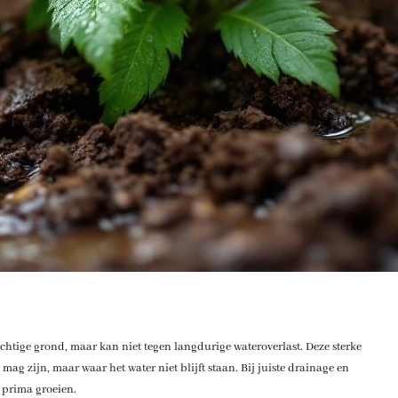
chtige grond, maar kan niet tegen langdurige wateroverlast. Deze sterke
ag zijn, maar waar het water niet blijft staan. Bij juiste drainage en
 prima groeien.