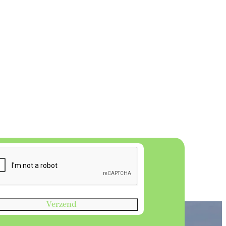
?
Verzend