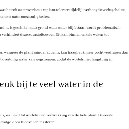
 betreft wateroverlast. De plant tolereert tijdelijk verhoogde vochtgehaltes,
ermanent natte omstandigheden.
nd is, is geschikt, maar grond waar water blijft staan wordt problematisch.
r verhindert deze zuurstoftoevoer. Dit kan binnen enkele weken tot
nter, wanneer de plant minder actief is, kan haagbeuk meer vocht verdragen dan
at overtollig water kan wegstromen, zodat de wortels niet langdurig in
uk bij te veel water in de
ls, wat leidt tot wortelrot en verzwakking van de hele plant. De eerste
evolgd door bladval en taksterfte.