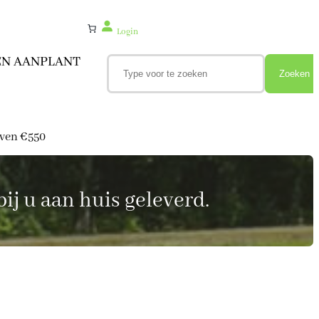
Login
Z
EN AANPLANT
o
Zoeken
e
k
e
n
oven €550
ij u aan huis geleverd.