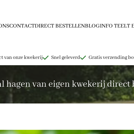
ONS
CONTACT
DIRECT BESTELLEN
BLOG
INFO TEELT 
t van onze kwekerij
Snel geleverd
Gratis verzending b
hagen van eigen kwekerij direct b