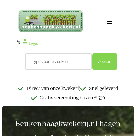
Ga
naar
de
inhoud
Login
Z
o
Zoeken
e
k
e
n
Direct van onze kwekerij
Snel geleverd
Gratis verzending boven €550
Beukenhaagkwekerij.nl hagen