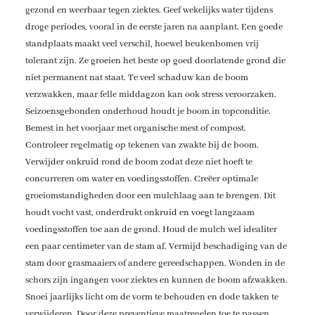
gezond en weerbaar tegen ziektes. Geef wekelijks water tijdens
droge periodes, vooral in de eerste jaren na aanplant. Een goede
standplaats maakt veel verschil, hoewel beukenbomen vrij
tolerant zijn. Ze groeien het beste op goed doorlatende grond die
niet permanent nat staat. Te veel schaduw kan de boom
verzwakken, maar felle middagzon kan ook stress veroorzaken.
Seizoensgebonden onderhoud houdt je boom in topconditie.
Bemest in het voorjaar met organische mest of compost.
Controleer regelmatig op tekenen van zwakte bij de boom.
Verwijder onkruid rond de boom zodat deze niet hoeft te
concurreren om water en voedingsstoffen. Creëer optimale
groeiomstandigheden door een mulchlaag aan te brengen. Dit
houdt vocht vast, onderdrukt onkruid en voegt langzaam
voedingsstoffen toe aan de grond. Houd de mulch wel idealiter
een paar centimeter van de stam af. Vermijd beschadiging van de
stam door grasmaaiers of andere gereedschappen. Wonden in de
schors zijn ingangen voor ziektes en kunnen de boom afzwakken.
Snoei jaarlijks licht om de vorm te behouden en dode takken te
verwijderen. Door deze preventieve maatregelen toe te passen,