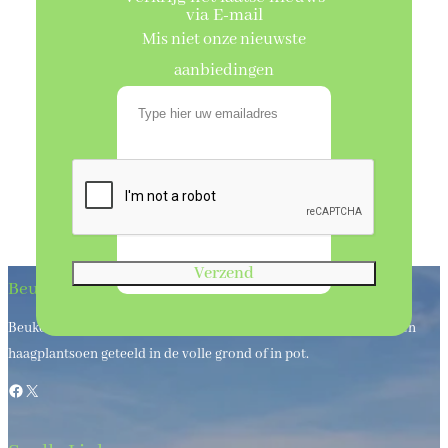
via E-mail
Mis niet onze nieuwste
aanbiedingen
Verzend
Beukenhaagkwekerij
Beukenhaagkwekerij al meer dan 50 jaar uw leverancier van bos en
haagplantsoen geteeld in de volle grond of in pot.
Facebook
X