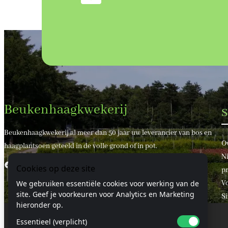
Beukenhaagkwekerij
S
Beukenhaagkwekerij al meer dan 50 jaar uw leverancier van bos en
O
haagplantsoen geteeld in de volle grond of in pot.
Ni
Facebook
X
Cookies op deze site
pr
V
We gebruiken essentiële cookies voor werking van de
site. Geef je voorkeuren voor Analytics en Marketing
S
hieronder op.
Essentieel (verplicht)
© 2024 Beukenhaagkwekerij.nl