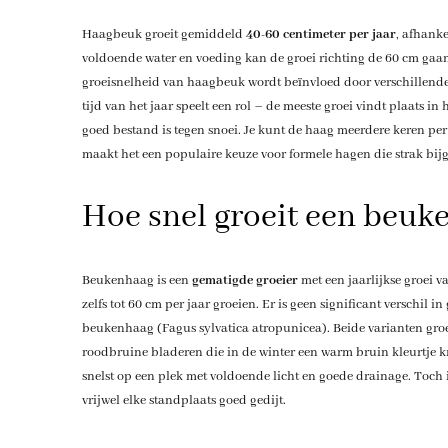
Haagbeuk groeit gemiddeld
40-60 centimeter per jaar
, afhank
voldoende water en voeding kan de groei richting de 60 cm gaan
groeisnelheid van haagbeuk wordt beïnvloed door verschillende
tijd van het jaar speelt een rol – de meeste groei vindt plaats i
goed bestand is tegen snoei. Je kunt de haag meerdere keren per
maakt het een populaire keuze voor formele hagen die strak b
Hoe snel groeit een beuk
Beukenhaag is een
gematigde groeier
met een jaarlijkse groei
zelfs tot 60 cm per jaar groeien. Er is geen significant verschil
beukenhaag (Fagus sylvatica atropunicea). Beide varianten groe
roodbruine bladeren die in de winter een warm bruin kleurtje kr
snelst op een plek met voldoende licht en goede drainage. Toch 
vrijwel elke standplaats goed gedijt.