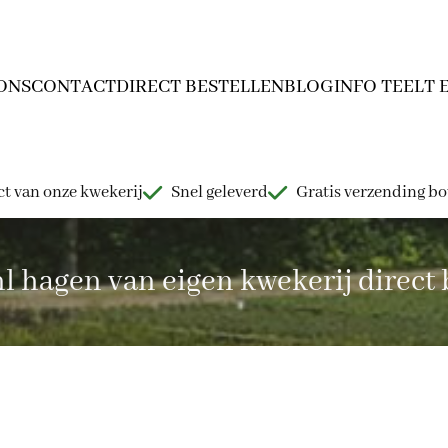
ONS
CONTACT
DIRECT BESTELLEN
BLOG
INFO TEELT 
t van onze kwekerij
Snel geleverd
Gratis verzending b
hagen van eigen kwekerij direct b