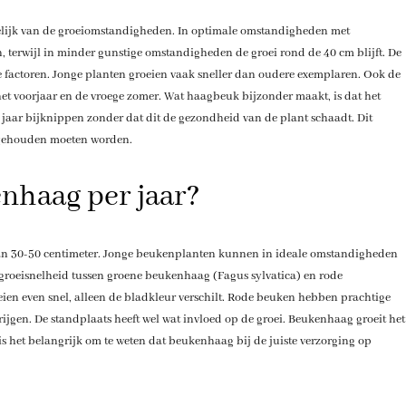
elijk van de groeiomstandigheden. In optimale omstandigheden met
, terwijl in minder gunstige omstandigheden de groei rond de 40 cm blijft. De
 factoren. Jonge planten groeien vaak sneller dan oudere exemplaren. Ook de
n het voorjaar en de vroege zomer. Wat haagbeuk bijzonder maakt, is dat het
 jaar bijknippen zonder dat dit de gezondheid van de plant schaadt. Dit
ijgehouden moeten worden.
enhaag per jaar?
 van 30-50 centimeter. Jonge beukenplanten kunnen in ideale omstandigheden
 in groeisnelheid tussen groene beukenhaag (Fagus sylvatica) en rode
ien even snel, alleen de bladkleur verschilt. Rode beuken hebben prachtige
ijgen. De standplaats heeft wel wat invloed op de groei. Beukenhaag groeit het
is het belangrijk om te weten dat beukenhaag bij de juiste verzorging op