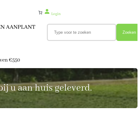
Login
Z
EN AANPLANT
o
Zoeken
e
k
e
n
oven €550
ij u aan huis geleverd.