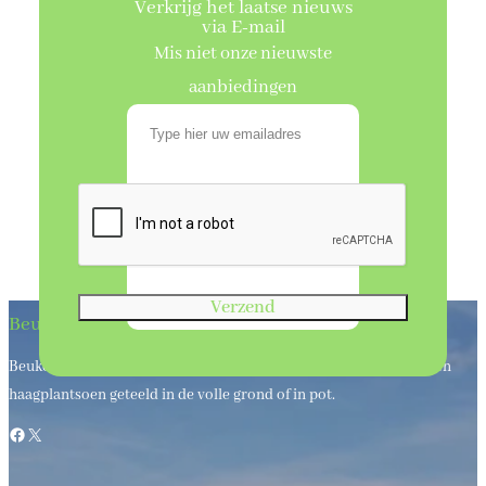
Verkrijg het laatse nieuws
via E-mail
Mis niet onze nieuwste
aanbiedingen
Verzend
Beukenhaagkwekerij
Beukenhaagkwekerij al meer dan 50 jaar uw leverancier van bos en
haagplantsoen geteeld in de volle grond of in pot.
Facebook
X