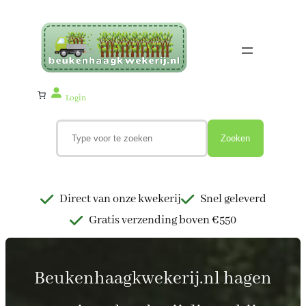
Ga
naar
de
inhoud
Login
Z
o
Zoeken
e
k
e
n
Direct van onze kwekerij
Snel geleverd
Gratis verzending boven €550
Beukenhaagkwekerij.nl hagen