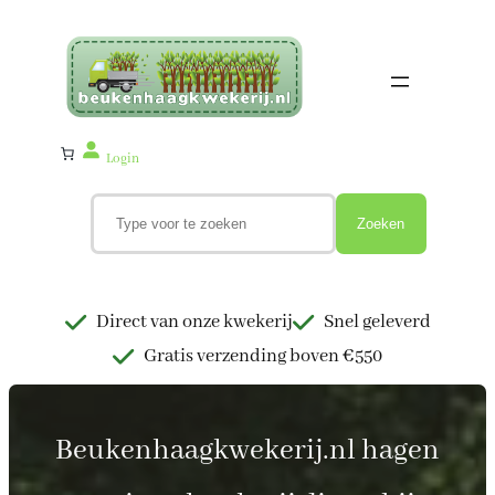
Ga
naar
de
inhoud
Login
Z
o
Zoeken
e
k
e
n
Direct van onze kwekerij
Snel geleverd
Gratis verzending boven €550
Beukenhaagkwekerij.nl hagen