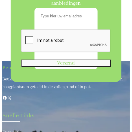
aanbiedingen
Verzend
Beukenhaagkwekerij
Beukenhaagkwekerij al meer dan 50 jaar uw leverancier van bos en
haagplantsoen geteeld in de volle grond of in pot.
Facebook
X
Snelle Links