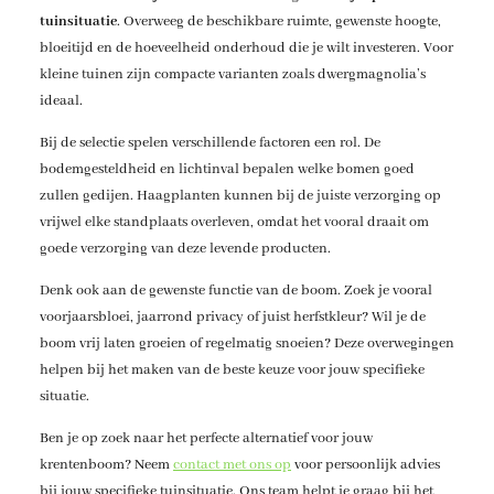
tuinsituatie
. Overweeg de beschikbare ruimte, gewenste hoogte,
bloeitijd en de hoeveelheid onderhoud die je wilt investeren. Voor
kleine tuinen zijn compacte varianten zoals dwergmagnolia’s
ideaal.
Bij de selectie spelen verschillende factoren een rol. De
bodemgesteldheid en lichtinval bepalen welke bomen goed
zullen gedijen. Haagplanten kunnen bij de juiste verzorging op
vrijwel elke standplaats overleven, omdat het vooral draait om
goede verzorging van deze levende producten.
Denk ook aan de gewenste functie van de boom. Zoek je vooral
voorjaarsbloei, jaarrond privacy of juist herfstkleur? Wil je de
boom vrij laten groeien of regelmatig snoeien? Deze overwegingen
helpen bij het maken van de beste keuze voor jouw specifieke
situatie.
Ben je op zoek naar het perfecte alternatief voor jouw
krentenboom? Neem
contact met ons op
voor persoonlijk advies
bij jouw specifieke tuinsituatie. Ons team helpt je graag bij het