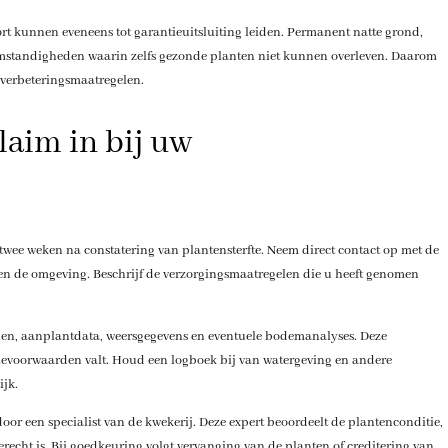
ort kunnen eveneens tot garantieuitsluiting leiden. Permanent natte grond,
 omstandigheden waarin zelfs gezonde planten niet kunnen overleven. Daarom
 verbeteringsmaatregelen.
laim in bij uw
twee weken na constatering van plantensterfte. Neem direct contact op met de
n en de omgeving. Beschrijf de verzorgingsmaatregelen die u heeft genomen
nen, aanplantdata, weersgegevens en eventuele bodemanalyses. Deze
ntievoorwaarden valt. Houd een logboek bij van watergeving en andere
ijk.
oor een specialist van de kwekerij. Deze expert beoordeelt de plantenconditie,
echt is. Bij goedkeuring volgt vervanging van de planten of creditering van