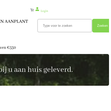
Login
Z
EN AANPLANT
o
Zoeken
e
k
e
n
oven €550
ij u aan huis geleverd.