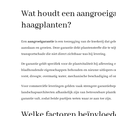
Wat houdt een aangroeigar
haagplanten?
Een
aangroeigarantie
is een toezegging van de kwekerij dat ge
aanslaan en groeien. Deze garantie dekt plantensterfte die te wijt
transportschade die niet direct zichtbaar was bij levering.
De garantie geldt specifiek voor de plantvitaliteit bij afleverin
bladhoudende eigenschappen behouden en nieuwe uitlopers ontwi
vorst, droogte, overmatig water, mechanische beschadiging of o
Voor commerciële leveringen gelden vaak strengere garantiebep
landschapsarchitecten afhankelijk zijn van betrouwbare plantkwa
garantie valt, zodat beide partijen weten waar ze aan toe zijn.
Welke factoren beïnvloed