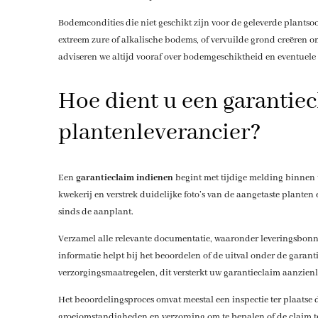
Bodemcondities die niet geschikt zijn voor de geleverde plantso
extreem zure of alkalische bodems, of vervuilde grond creëren
adviseren we altijd vooraf over bodemgeschiktheid en eventuele
Hoe dient u een garantiec
plantenleverancier?
Een
garantieclaim indienen
begint met tijdige melding binnen 
kwekerij en verstrek duidelijke foto’s van de aangetaste plante
sinds de aanplant.
Verzamel alle relevante documentatie, waaronder leveringsbon
informatie helpt bij het beoordelen of de uitval onder de gara
verzorgingsmaatregelen, dit versterkt uw garantieclaim aanzienl
Het beoordelingsproces omvat meestal een inspectie ter plaatse d
groeiomstandigheden en verzorging om te bepalen of de claim ter