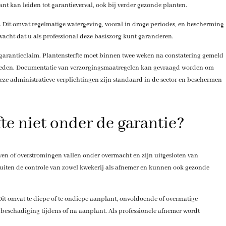
 kan leiden tot garantieverval, ook bij verder gezonde planten.
. Dit omvat regelmatige watergeving, vooral in droge periodes, en bescherming
acht dat u als professional deze basiszorg kunt garanderen.
 garantieclaim. Plantensterfte moet binnen twee weken na constatering gemeld
gheden. Documentatie van verzorgingsmaatregelen kan gevraagd worden om
eze administratieve verplichtingen zijn standaard in de sector en beschermen
te niet onder de garantie?
lven of overstromingen vallen onder overmacht en zijn uitgesloten van
uiten de controle van zowel kwekerij als afnemer en kunnen ook gezonde
Dit omvat te diepe of te ondiepe aanplant, onvoldoende of overmatige
 beschadiging tijdens of na aanplant. Als professionele afnemer wordt