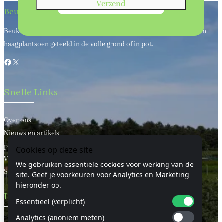
Verzend
Beukenhaagkwekerij
Beukenhaagkwekerij al meer dan 50 jaar uw leverancier van bos en
haagplantsoen geteeld in de volle grond of in pot.
Facebook
X
Snelle Links
Over ons
Nieuws en artikels
privacy statement
Cookies op deze site
Voorwaarden
We gebruiken essentiële cookies voor werking van de
Sitemap
site. Geef je voorkeuren voor Analytics en Marketing
hieronder op.
Handige Links
Essentieel (verplicht)
Analytics (anoniem meten)