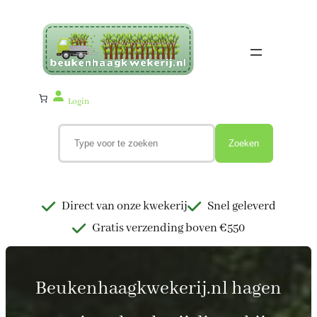
Ga
naar
de
inhoud
Login
Z
o
Zoeken
e
k
e
n
Direct van onze kwekerij
Snel geleverd
Gratis verzending boven €550
Beukenhaagkwekerij.nl hagen