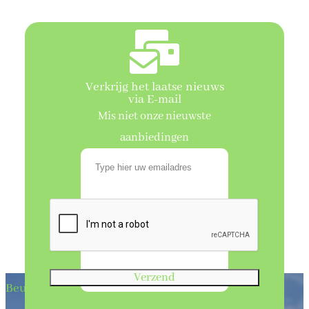
Verkrijg het laatse nieuws
via E-mail
Mis niet onze nieuwste
aanbiedingen
Verzend
Beukenhaagkwekerij