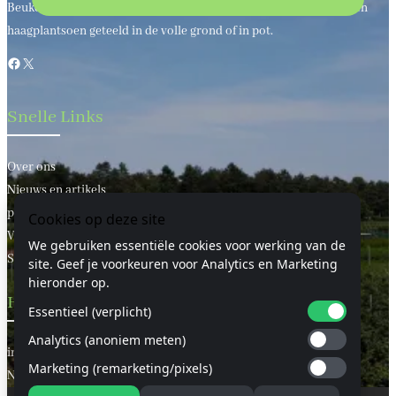
Beukenhaagkwekerij al meer dan 50 jaar uw leverancier van bos en
haagplantsoen geteeld in de volle grond of in pot.
Facebook
X
Snelle Links
Over ons
Nieuws en artikels
privacy statement
Cookies op deze site
Voorwaarden
We gebruiken essentiële cookies voor werking van de
Sitemap
site. Geef je voorkeuren voor Analytics en Marketing
hieronder op.
Handige Links
Essentieel (verplicht)
Analytics (anoniem meten)
informatie
Marketing (remarketing/pixels)
Neem contact met ons op