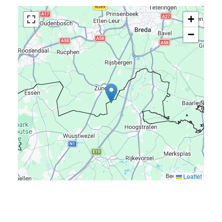
+
−
Leaflet