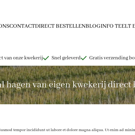
ONS
CONTACT
DIRECT BESTELLEN
BLOG
INFO TEELT 
t van onze kwekerij
Snel geleverd
Gratis verzending b
hagen van eigen kwekerij direct b
o eiusmod tempor incididunt ut labore et dolore magna aliqua. Ut enim ad mini