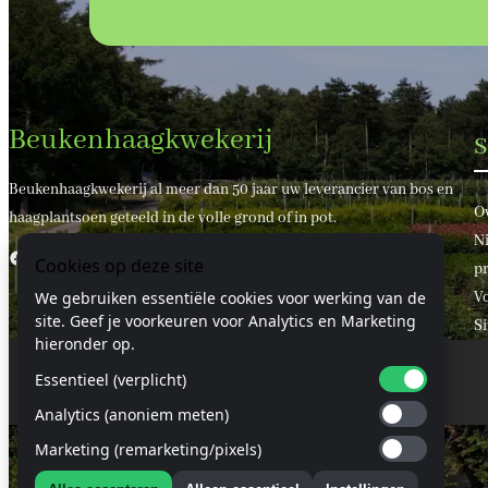
Beukenhaagkwekerij
S
Beukenhaagkwekerij al meer dan 50 jaar uw leverancier van bos en
O
haagplantsoen geteeld in de volle grond of in pot.
Ni
Facebook
X
Cookies op deze site
pr
We gebruiken essentiële cookies voor werking van de
V
site. Geef je voorkeuren voor Analytics en Marketing
S
hieronder op.
Essentieel (verplicht)
© 2024 Beukenhaagkwekerij.nl
Analytics (anoniem meten)
Marketing (remarketing/pixels)