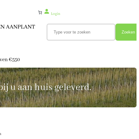
Login
Z
EN AANPLANT
o
Zoeken
e
k
e
n
oven €550
ij u aan huis geleverd.
m