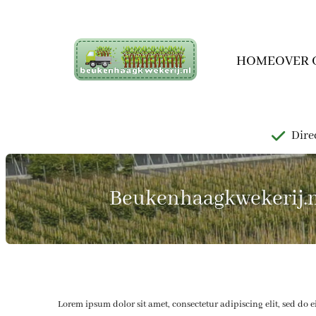
Ga
naar
de
HOME
OVER 
inhoud
Direc
Beukenhaagkwekerij.nl 
Lorem ipsum dolor sit amet, consectetur adipiscing elit, sed d