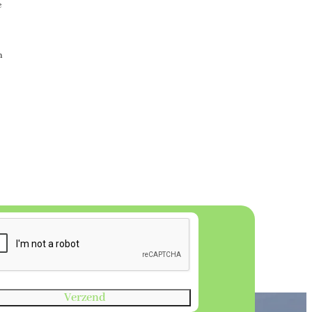
e
n
Verzend