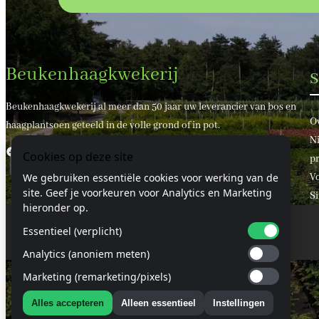
Beukenhaagkwekerij
S
Beukenhaagkwekerij al meer dan 50 jaar uw leverancier van bos en
O
haagplantsoen geteeld in de volle grond of in pot.
Ni
Facebook
X
Cookies op deze site
pr
V
We gebruiken essentiële cookies voor werking van de
site. Geef je voorkeuren voor Analytics en Marketing
S
hieronder op.
Essentieel (verplicht)
© 2024 Beukenhaagkwekerij.nl
Analytics (anoniem meten)
Marketing (remarketing/pixels)
Alles accepteren
Alleen essentieel
Instellingen