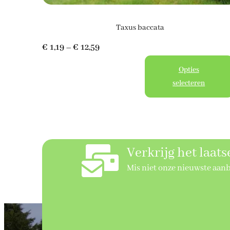
Taxus baccata
Prijsklasse:
€
1,19
–
€
12,59
€ 1,19
Opties
tot
selecteren
€ 12,59
Verkrijg het laat
Mis niet onze nieuwste aan