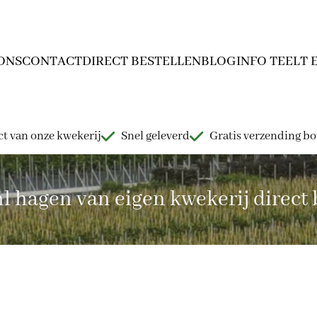
ONS
CONTACT
DIRECT BESTELLEN
BLOG
INFO TEELT 
t van onze kwekerij
Snel geleverd
Gratis verzending b
hagen van eigen kwekerij direct b