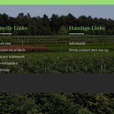
nelle Links
Handige Links
ver ons
informatie
euws en artikels
Neem contact met ons op
ivacy statement
oorwaarden
itemap