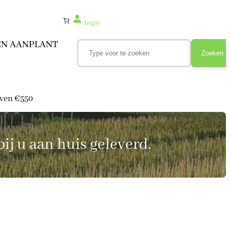
Login
Z
EN AANPLANT
o
Zoeken
e
k
e
n
oven €550
ij u aan huis geleverd.