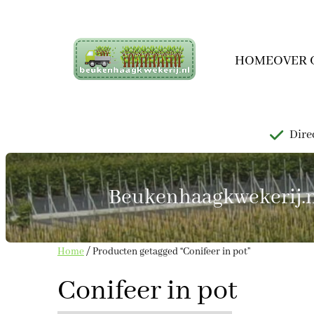
HOME
OVER 
Direc
Beukenhaagkwekerij.nl 
Home
/ Producten getagged “Conifeer in pot”
Conifeer in pot