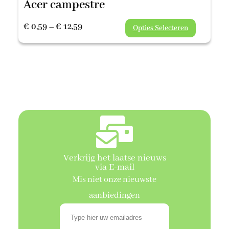
Acer campestre
Prijsklasse:
€
0,59
–
€
12,59
Opties Selecteren
€ 0,59
tot
€ 12,59
Verkrijg het laatse nieuws
via E-mail
Mis niet onze nieuwste
aanbiedingen