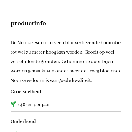
o
1
i
9
d
t
productinfo
e
o
s
a
t
De Noorse esdoorn is een bladverliezende boom die
a
€
tot wel 30 meter hoog kan worden. Groeit op veel
n
t
verschillende gronden.De honing die door bijen
a
2
worden gemaakt van onder meer de vroeg bloeiende
l
,
Noorse esdoorn is van goede kwaliteit.
1
Groeisnelheid
9
>40 cm per jaar
Onderhoud