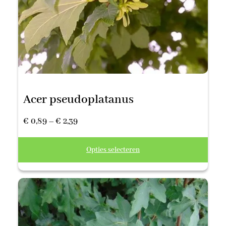
Acer pseudoplatanus
Prijsklasse:
€
0,89
–
€
2,39
€ 0,89
Opties selecteren
tot
€ 2,39