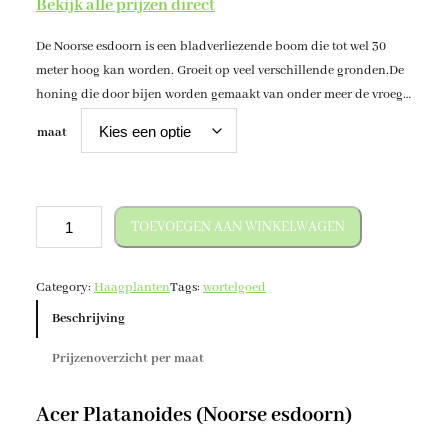
Bekijk alle prijzen direct
i
De Noorse esdoorn is een bladverliezende boom die tot wel 30
j
meter hoog kan worden. Groeit op veel verschillende gronden.De
s
honing die door bijen worden gemaakt van onder meer de vroeg
k
bloeiende Noorse esdoorn is van goede kwaliteit.
maat
l
a
s
A
TOEVOEGEN AAN WINKELWAGEN
c
s
e
e
Category:
Haagplanten
Tags:
wortelgoed
r
:
p
Beschrijving
€
l
Prijzenoverzicht per maat
a
t
1
a
Acer Platanoides (Noorse esdoorn)
,
n