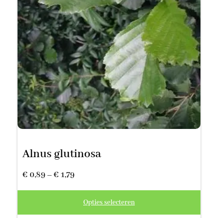
Alnus glutinosa
Prijsklasse:
€
0,89
–
€
1,79
€ 0,89
Opties selecteren
tot