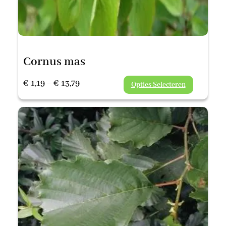
Cornus mas
Prijsklasse:
€
1,19
–
€
13,79
Opties Selecteren
€ 1,19
tot
€ 13,79