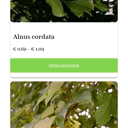
Alnus cordata
Prijsklasse:
€
0,69
–
€
1,09
€ 0,69
Opties selecteren
tot
€ 1,09