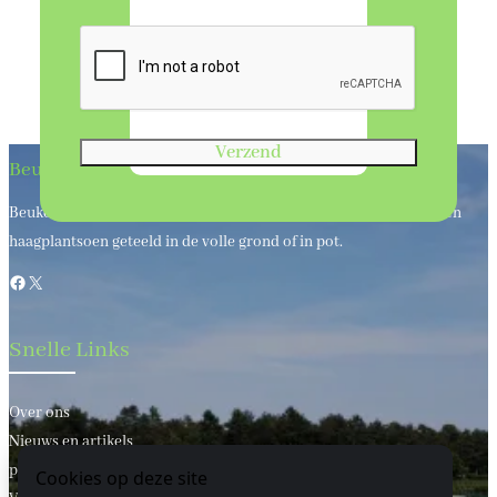
Verzend
Beukenhaagkwekerij
Beukenhaagkwekerij al meer dan 50 jaar uw leverancier van bos en
haagplantsoen geteeld in de volle grond of in pot.
Facebook
X
Snelle Links
Over ons
Nieuws en artikels
privacy statement
Cookies op deze site