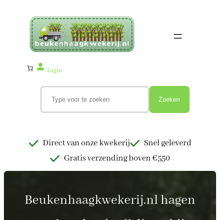
Ga
naar
de
inhoud
Login
Z
o
Zoeken
e
k
e
n
Direct van onze kwekerij
Snel geleverd
Gratis verzending boven €550
Beukenhaagkwekerij.nl hagen