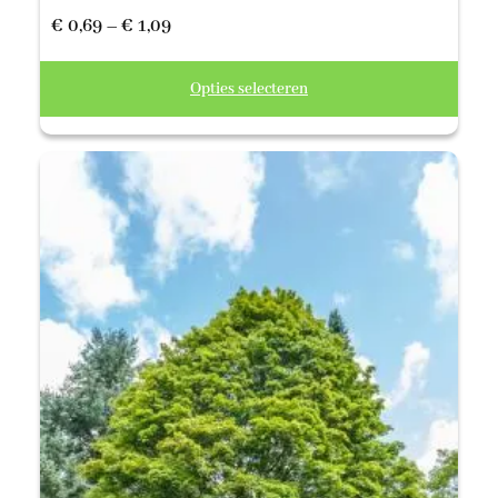
Prijsklasse:
€
0,69
–
€
1,09
€ 0,69
Opties selecteren
tot
€ 1,09