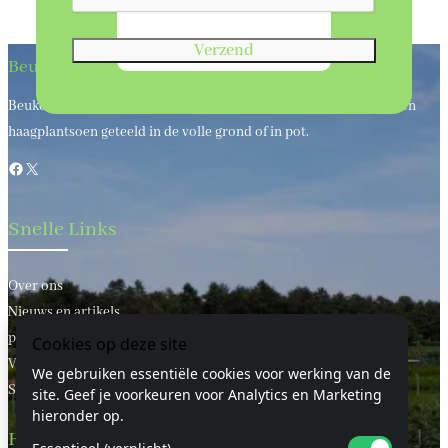
Verzend
Beukenhaagkwekerij
Beukenhaagkwekerij al meer dan 50 jaar uw leverancier van bos en
haagplantsoen geteeld in de volle grond of in pot.
Facebook
X
Snelle Links
Over ons
Nieuws en artikels
privacy statement
Cookies op deze site
Voorwaarden
We gebruiken essentiële cookies voor werking van de
Sitemap
site. Geef je voorkeuren voor Analytics en Marketing
hieronder op.
Handige Links