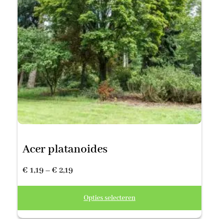
Acer platanoides
Prijsklasse:
€
1,19
–
€
2,19
€ 1,19
Opties selecteren
tot
€ 2,19