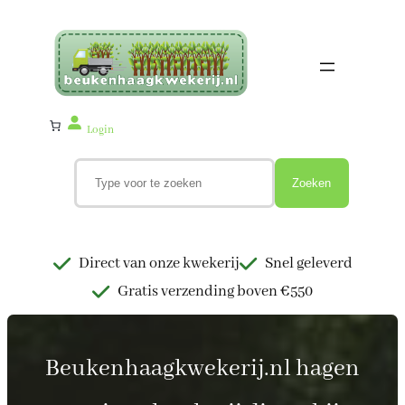
Ga
naar
de
inhoud
Login
Z
o
Zoeken
e
k
e
n
Direct van onze kwekerij
Snel geleverd
Gratis verzending boven €550
Beukenhaagkwekerij.nl hagen