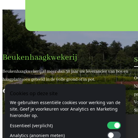
Beukenhaagkwekerij
S
Beukenhaagkwekerij al meer dan 50 jaar uw leverancier van bos en
O
haagplantsoen geteeld in de volle grond of in pot.
Ni
Facebook
X
Cookies op deze site
pr
V
We gebruiken essentiële cookies voor werking van de
site. Geef je voorkeuren voor Analytics en Marketing
S
hieronder op.
Essentieel (verplicht)
© 2024 Beukenhaagkwekerij.nl
Analytics (anoniem meten)