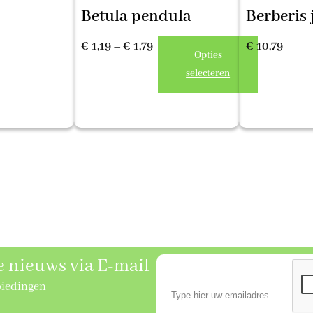
Berberis 
Betula pendula
Prijsklasse:
€
10,79
€
1,19
–
€
1,79
Opties
€ 1,19
selecteren
tot
€ 1,79
se nieuws via E-mail
biedingen