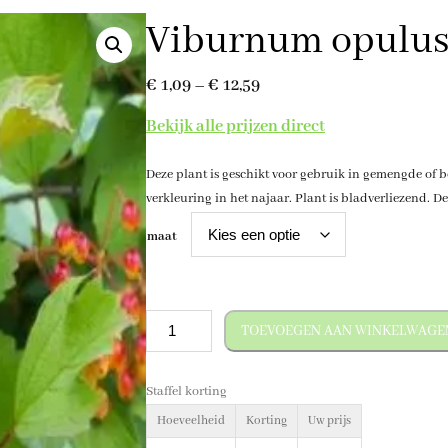
Viburnum opulu
P
€
1,09
–
€
12,59
r
Bekijk alle prijzen direct
i
Deze plant is geschikt voor gebruik in gemengde of bo
j
verkleuring in het najaar. Plant is bladverliezend. D
s
maat
k
l
a
V
TOEVOEGEN AAN WINKELWAGE
s
i
s
b
Staffel korting
u
e
r
Hoeveelheid
Korting
Uw prijs
:
n