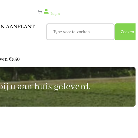
Login
Z
EN AANPLANT
o
Zoeken
e
k
e
n
oven €550
ij u aan huis geleverd.