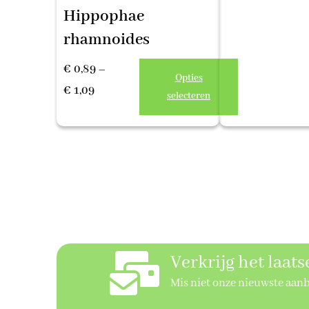
€ 3,39
Hippophae
tot
rhamnoides
€ 14,99
€
0,89
–
Opties
Prijsklasse:
€
1,09
selecteren
€ 0,89
tot
€ 1,09
Verkrijg het laat
Mis niet onze nieuwste aan