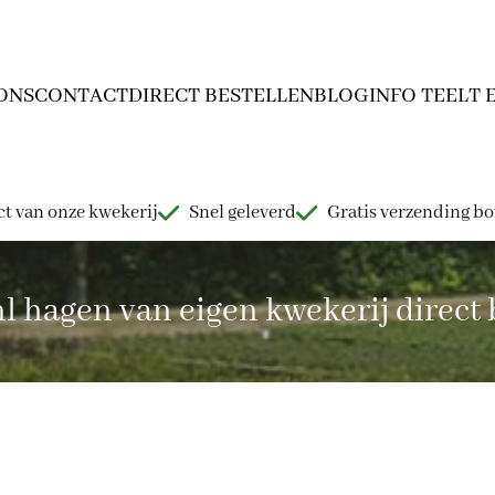
ONS
CONTACT
DIRECT BESTELLEN
BLOG
INFO TEELT 
t van onze kwekerij
Snel geleverd
Gratis verzending b
hagen van eigen kwekerij direct b