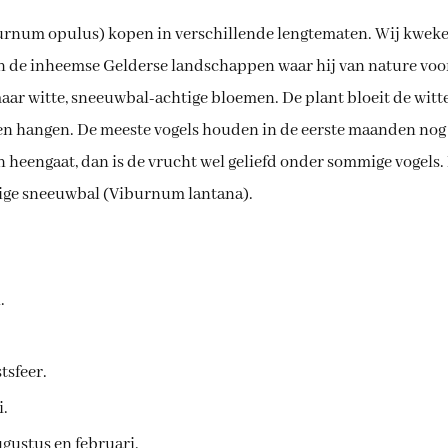
9
urnum opulus) kopen in verschillende lengtematen. Wij kweken
an de inheemse Gelderse landschappen waar hij van nature vo
aar witte, sneeuwbal-achtige bloemen. De plant bloeit de witt
en hangen. De meeste vogels houden in de eerste maanden nog n
sen heengaat, dan is de vrucht wel geliefd onder sommige vogel
llige sneeuwbal (Viburnum lantana).
.
tsfeer.
i.
gustus en februari.