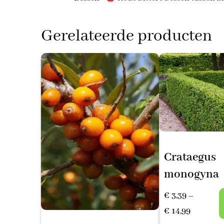
Gerelateerde producten
Crataegus
monogyna
€
3,39
–
Prijsklas
€
14,99