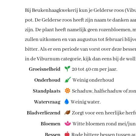
Bij Beukenhaagkwekerij kun je Gelderse roos (Vib
pot. De Gelderse roos heeft zijn naam te danken a
zijn. De plant heeft namelijk geen rozenbloemen, m
zullen uitkomen en van augustus tot februari blijv
bitter. Als er een periode van vorst over deze bes
in de Viburnum categorie, kijk dan eens bij de wo
Groeisnelheid
20 tot 40 cm per jaar.
Onderhoud
Weinig onderhoud
Standplaats
Schaduw, halfschaduw of zon
Watervraag
Weinig water.
Bladverliezend
Zorgt voor een heerlijke herfs
Bloemen
Witte bloemen rond mei/jun
Bessen
Rode bittere bessen tussen au