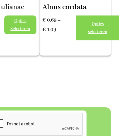
julianae
Alnus cordata
€
0,69
–
Opties
Opties
Selecteren
Prijsklasse:
€
1,09
selecteren
€ 0,69
tot
€ 1,09