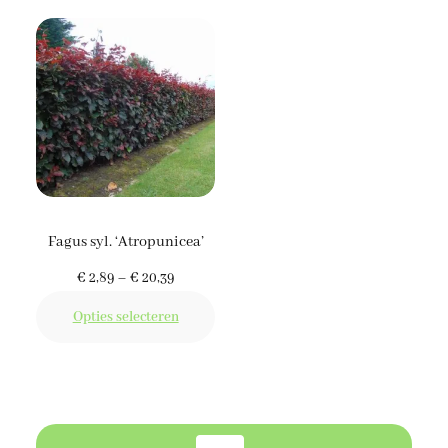
€ 12,59
€ 12,59
Fagus syl. ‘Atropunicea’
Prijsklasse:
€
2,89
–
€
20,39
€ 2,89
Opties selecteren
tot
€ 20,39