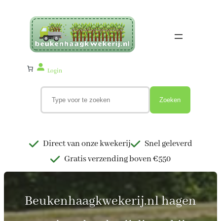
Ga
naar
de
inhoud
Login
Z
o
Zoeken
e
k
e
n
Direct van onze kwekerij
Snel geleverd
Gratis verzending boven €550
Beukenhaagkwekerij.nl hagen