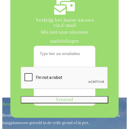
Verkrijg het laatse nieuws
via E-mail
Mis niet onze nieuwste
aanbiedingen
Verzend
Beukenhaagkwekerij
Beukenhaagkwekerij al meer dan 50 jaar uw leverancier van bos en
haagplantsoen geteeld in de volle grond of in pot.