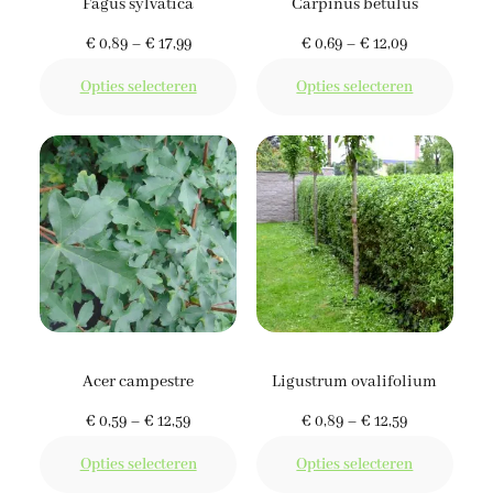
Fagus sylvatica
Carpinus betulus
Prijsklasse:
Prijsklasse:
€
0,89
–
€
17,99
€
0,69
–
€
12,09
€ 0,89
€ 0,69
Opties selecteren
Opties selecteren
tot
tot
€ 17,99
€ 12,09
Acer campestre
Ligustrum ovalifolium
Prijsklasse:
Prijsklasse:
€
0,59
–
€
12,59
€
0,89
–
€
12,59
€ 0,59
€ 0,89
Opties selecteren
Opties selecteren
tot
tot