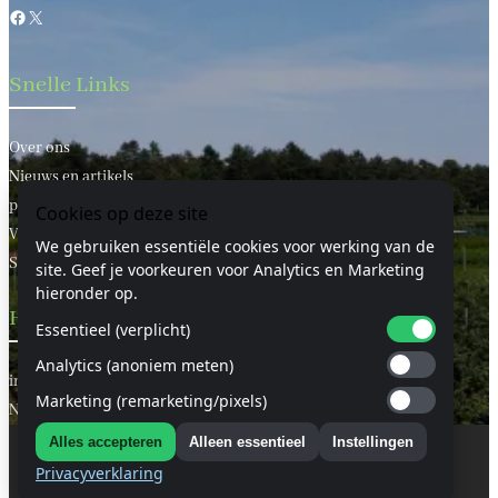
Facebook
X
Snelle Links
Over ons
Nieuws en artikels
privacy statement
Cookies op deze site
Voorwaarden
We gebruiken essentiële cookies voor werking van de
Sitemap
site. Geef je voorkeuren voor Analytics en Marketing
hieronder op.
Handige Links
Essentieel (verplicht)
Analytics (anoniem meten)
informatie
Marketing (remarketing/pixels)
Neem contact met ons op
Alles accepteren
Alleen essentieel
Instellingen
Voorwaarden & condities
© 2024 Beukenhaagkwekerij.nl
Privacyverklaring