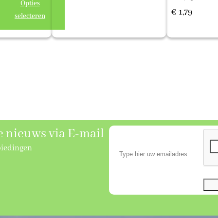
Opties
€ 14,69
1,19
Prijskl
€
1,79
selecteren
t
€ 0,89
1,79
tot
€ 1,79
se nieuws via E-mail
biedingen