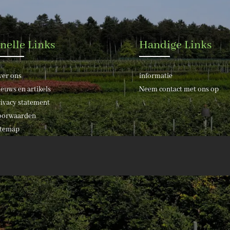
nelle Links
Handige Links
ver ons
informatie
euws en artikels
Neem contact met ons op
ivacy statement
oorwaarden
itemap