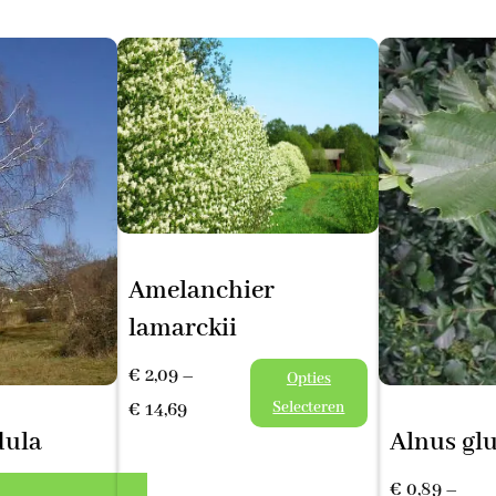
Amelanchier
lamarckii
€
2,09
–
Opties
Prijsklasse:
Selecteren
€
14,69
dula
Alnus gl
€ 2,09
tot
ijsklasse:
€
0,89
–