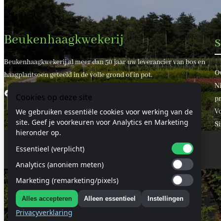
Beukenhaagkwekerij
S
Beukenhaagkwekerij al meer dan 50 jaar uw leverancier van bos en
O
haagplantsoen geteeld in de volle grond of in pot.
Ni
Facebook
X
Cookies op deze site
pr
V
We gebruiken essentiële cookies voor werking van de
site. Geef je voorkeuren voor Analytics en Marketing
S
hieronder op.
Essentieel (verplicht)
© 2024 Beukenhaagkwekerij.nl
Analytics (anoniem meten)
Marketing (remarketing/pixels)
Alles accepteren
Alleen essentieel
Instellingen
Privacyverklaring