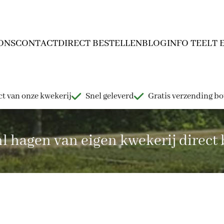
ONS
CONTACT
DIRECT BESTELLEN
BLOG
INFO TEELT 
t van onze kwekerij
Snel geleverd
Gratis verzending b
hagen van eigen kwekerij direct b