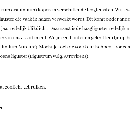
a
9
l
trum ovalifolium) kopen in verschillende lengtematen. Wij kw
t liguster die vaak in hagen verwerkt wordt. Dit komt onder an
 jaar redelijk blikdicht. Daarnaast is de haagliguster redelijk 
ers in ons assortiment. Wil je een bonter en geler kleurtje op h
alifolium Aureum). Mocht je toch de voorkeur hebben voor een 
oene liguster (Ligustrum vulg. Atrovirens).
at zonlicht gebruiken.
en.