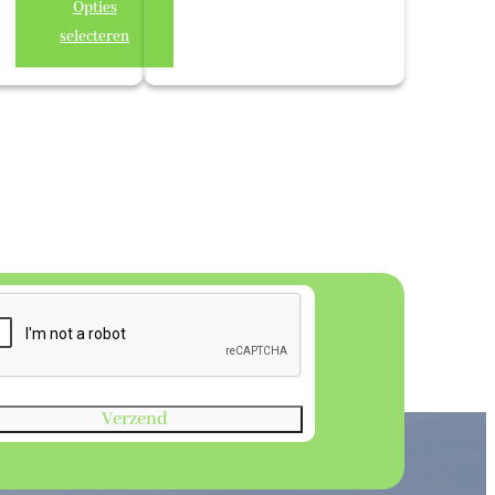
tot
Opties
asse:
€ 2,39
selecteren
Verzend