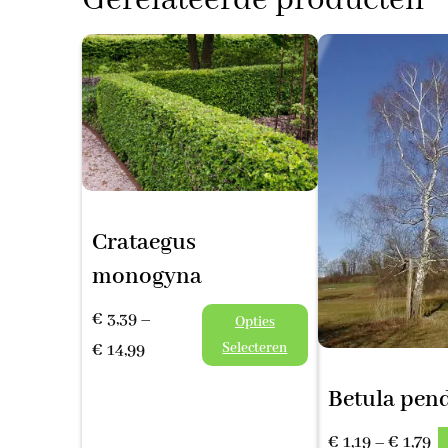
Gerelateerde producten
Crataegus
monogyna
€
3,39
–
Opties
Prijsklasse:
Selecteren
€
14,99
€ 3,39
Betula pen
tot
Pr
€ 14,99
€
1,19
–
€
1,79