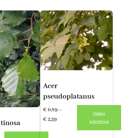
Acer
pseudoplatanus
€
0,89
–
Opties
Prijsklasse:
€
2,39
utinosa
selecteren
€ 0,89