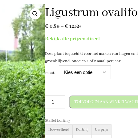
Ligustrum ovalif
P
€
0,89
–
€
12,59
r
Bekijk alle prijzen direct
i
Deze plant is geschikt voor het maken van hagen en b
j
groenblijvend. Snoeien 1 of 2 maal per jaar.
s
maat
k
l
a
L
TOEVOEGEN AAN WINKELWAGE
s
i
s
g
Staffel korting
u
e
s
Hoeveelheid
Korting
Uw prijs
:
t