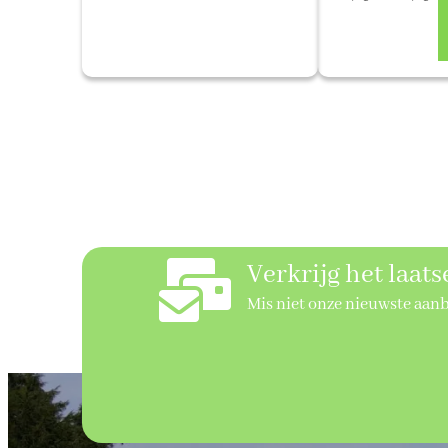
€ 
to
€ 
Verkrijg het laat
Mis niet onze nieuwste aan