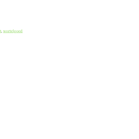
t
, 
wortelgoed