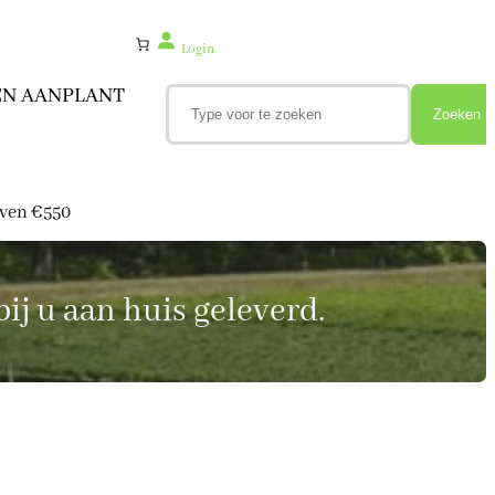
Login
Z
EN AANPLANT
o
Zoeken
e
k
e
n
oven €550
ij u aan huis geleverd.