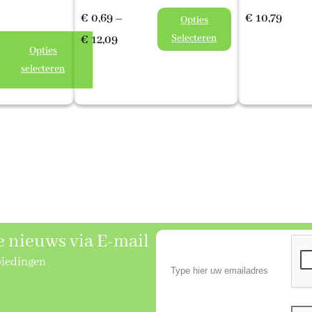
€
0,69
–
€
10,79
Opties
Prijsklasse:
Selecteren
€
12,09
Opties
€ 0,69
se:
selecteren
tot
€ 12,09
se nieuws via E-mail
biedingen