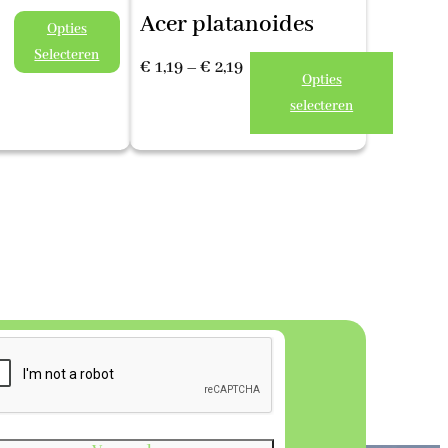
Acer platanoides
Opties
Selecteren
Prijsklasse:
€
1,19
–
€
2,19
Opties
€ 1,19
selecteren
tot
€ 2,19