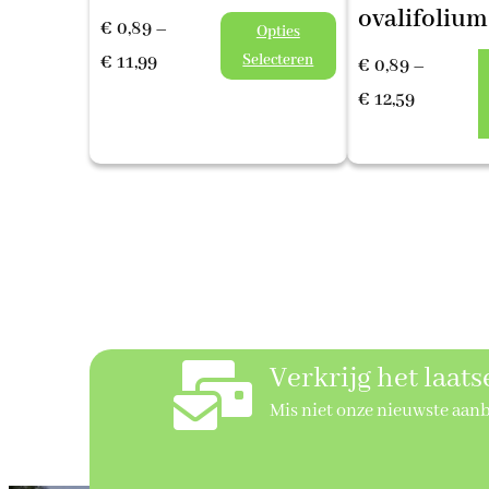
ovalifolium
€
0,89
–
Opties
Prijsklasse:
Selecteren
€
11,99
€
0,89
–
€ 0,89
Prijsklas
€
12,59
tot
€ 0,89
€ 11,99
tot
€ 12,59
Verkrijg het laat
Mis niet onze nieuwste aan