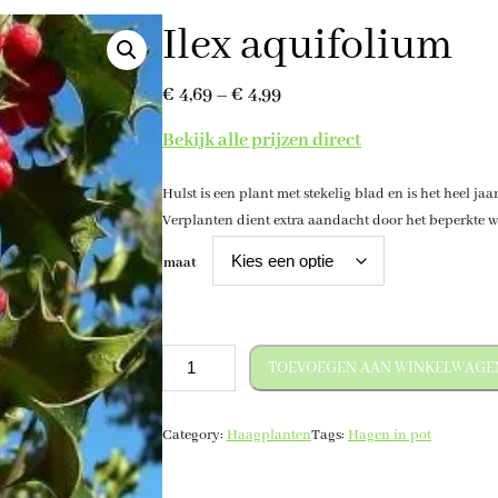
Ilex aquifolium
P
€
4,69
–
€
4,99
r
Bekijk alle prijzen direct
i
Hulst is een plant met stekelig blad en is het heel ja
j
Verplanten dient extra aandacht door het beperkte wo
s
maat
k
l
a
I
TOEVOEGEN AAN WINKELWAGE
s
l
s
e
Category:
Haagplanten
Tags:
Hagen in pot
x
e
a
:
q