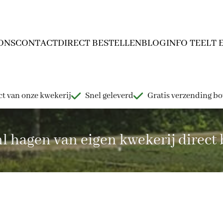
ONS
CONTACT
DIRECT BESTELLEN
BLOG
INFO TEELT 
t van onze kwekerij
Snel geleverd
Gratis verzending b
hagen van eigen kwekerij direct b