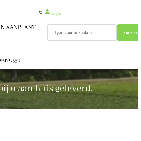
Login
Z
EN AANPLANT
o
Zoeken
e
k
e
n
oven €550
ij u aan huis geleverd.