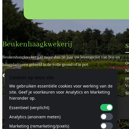
Beukenhaagkwekerij
S
Beukenhaagkwekerij al meer dan 50 jaar uw leverancier van bos en
O
haagplantsoen geteeld in de volle grond of in pot.
Ni
Facebook
X
Cookies op deze site
pr
V
We gebruiken essentiële cookies voor werking van de
site. Geef je voorkeuren voor Analytics en Marketing
S
hieronder op.
Essentieel (verplicht)
© 2024 Beukenhaagkwekerij.nl
Analytics (anoniem meten)
Marketing (remarketing/pixels)