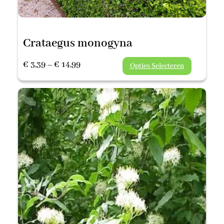
Crataegus monogyna
Prijsklasse:
€
3,39
–
€
14,99
Opties Selecteren
€ 3,39
tot
€ 14,99