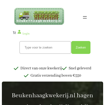
Ga
naar
de
inhoud
Login
Z
o
Zoeken
e
k
e
n
Direct van onze kwekerij
Snel geleverd
Gratis verzending boven €550
Beukenhaagkwekerij.nl hagen