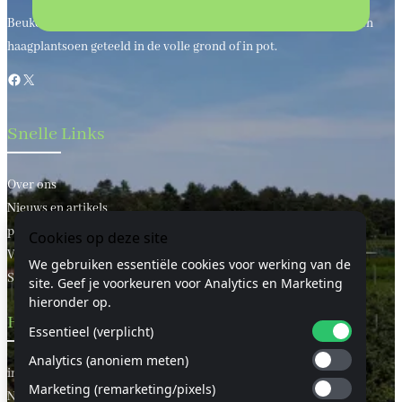
Beukenhaagkwekerij al meer dan 50 jaar uw leverancier van bos en
haagplantsoen geteeld in de volle grond of in pot.
Facebook
X
Snelle Links
Over ons
Nieuws en artikels
privacy statement
Cookies op deze site
Voorwaarden
We gebruiken essentiële cookies voor werking van de
Sitemap
site. Geef je voorkeuren voor Analytics en Marketing
hieronder op.
Handige Links
Essentieel (verplicht)
Analytics (anoniem meten)
informatie
Marketing (remarketing/pixels)
Neem contact met ons op