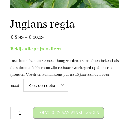
Juglans regia
P
€
8,99
–
€
10,19
r
Bekijk alle prijzen direct
i
Deze boom kan tot 30 meter hoog worden. De vruchten bekend als
j
de walnoot of okkernoot zijn eetbaar. Groeit goed op de meeste
s
gronden. Vruchten komen soms pas na 10 jaar aan de boom.
k
maat
l
a
s
J
TOEVOEGEN AAN WINKELWAGEN
u
s
g
e