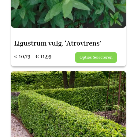
Ligustrum vulg. ‘Atrovirens’
Prijsklasse:
€
10,79
–
€
11,99
Opties Selecteren
€ 10,79
tot
€ 11,99