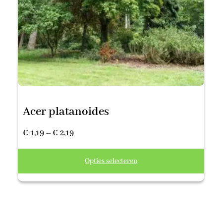
Acer platanoides
Prijsklasse:
€
1,19
–
€
2,19
€ 1,19
Opties selecteren
tot
€ 2,19