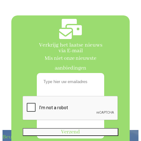
Verkrijg het laatse nieuws
via E-mail
Mis niet onze nieuwste
aanbiedingen
Verzend
Beukenhaagkwekerij