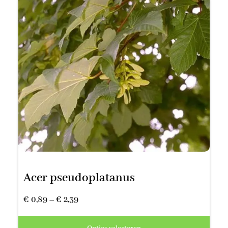
Acer pseudoplatanus
Prijsklasse:
€
0,89
–
€
2,39
€ 0,89