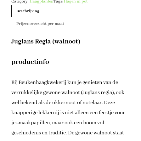
Category:
Haagplanten
Tags:
Hagen in pot
l
:
a
Beschrijving
€
n
Prijzenoverzicht per maat
s
r
8
e
Juglans Regia (walnoot)
,
g
i
9
productinfo
a
9
a
t
a
Bij Beukenhaagkwekerij kun je genieten van de
o
n
verrukkelijke gewone walnoot (Juglans regia), ook
t
t
a
wel bekend als de okkernoot of notelaar. Deze
€
l
knapperige lekkernij is niet alleen een feestje voor
je smaakpapillen, maar ook een boom vol
1
geschiedenis en traditie. De gewone walnoot staat
0