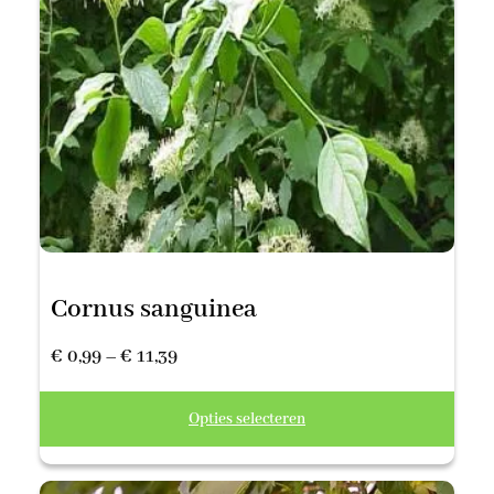
Cornus sanguinea
Prijsklasse:
€
0,99
–
€
11,39
€ 0,99
Opties selecteren
tot
€ 11,39