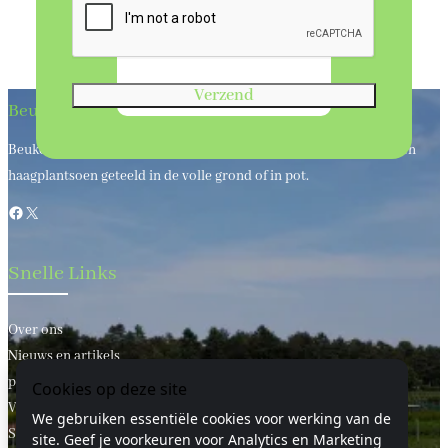
Verzend
Beukenhaagkwekerij
Beukenhaagkwekerij al meer dan 50 jaar uw leverancier van bos en
haagplantsoen geteeld in de volle grond of in pot.
Facebook
X
Snelle Links
Over ons
Nieuws en artikels
privacy statement
Cookies op deze site
Voorwaarden
We gebruiken essentiële cookies voor werking van de
Sitemap
site. Geef je voorkeuren voor Analytics en Marketing