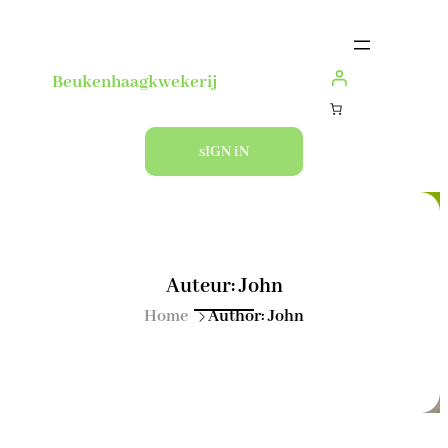
Ga
naar
de
Beukenhaagkwekerij
inhoud
sIGN iN
Auteur:
John
Home
Author: John