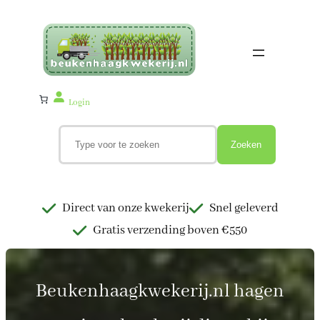
Ga
naar
de
inhoud
Login
Z
o
Zoeken
e
k
e
n
Direct van onze kwekerij
Snel geleverd
Gratis verzending boven €550
Beukenhaagkwekerij.nl hagen