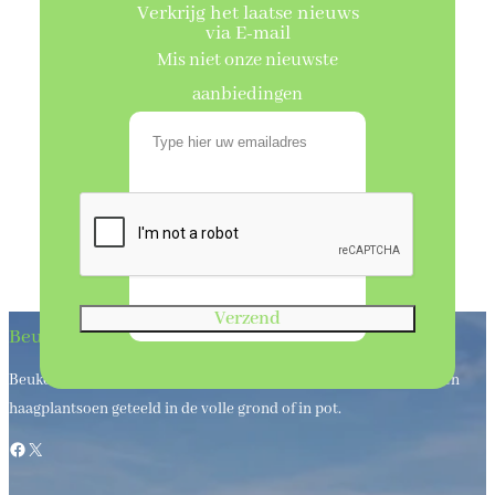
Verkrijg het laatse nieuws
via E-mail
Mis niet onze nieuwste
aanbiedingen
Verzend
Beukenhaagkwekerij
Beukenhaagkwekerij al meer dan 50 jaar uw leverancier van bos en
haagplantsoen geteeld in de volle grond of in pot.
Facebook
X