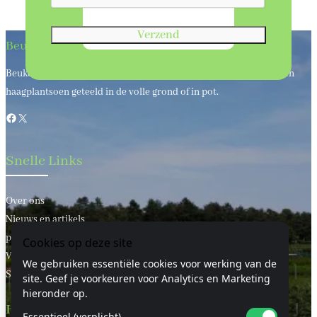
Verzend
Beukenhaagkwekerij
Beukenhaagkwekerij al meer dan 50 jaar uw leverancier van bos en
haagplantsoen geteeld in de volle grond of in pot.
Facebook
X
Snelle Links
Over ons
Nieuws en artikels
privacy statement
Cookies op deze site
Voorwaarden
We gebruiken essentiële cookies voor werking van de
Sitemap
site. Geef je voorkeuren voor Analytics en Marketing
hieronder op.
Handige Links
Essentieel (verplicht)