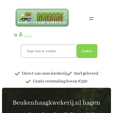
Ga
naar
de
inhoud
Login
Z
o
Zoeken
e
k
e
n
Direct van onze kwekerij
Snel geleverd
Gratis verzending boven €550
Beukenhaagkwekerij.nl hagen