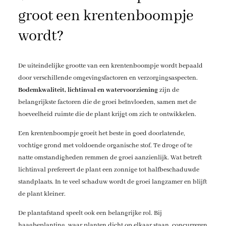
groot een krentenboompje
wordt?
De uiteindelijke grootte van een krentenboompje wordt bepaald
door verschillende omgevingsfactoren en verzorgingsaspecten.
Bodemkwaliteit, lichtinval en watervoorziening
zijn de
belangrijkste factoren die de groei beïnvloeden, samen met de
hoeveelheid ruimte die de plant krijgt om zich te ontwikkelen.
Een krentenboompje groeit het beste in goed doorlatende,
vochtige grond met voldoende organische stof. Te droge of te
natte omstandigheden remmen de groei aanzienlijk. Wat betreft
lichtinval prefereert de plant een zonnige tot halfbeschaduwde
standplaats. In te veel schaduw wordt de groei langzamer en blijft
de plant kleiner.
De plantafstand speelt ook een belangrijke rol. Bij
haagbeplanting, waar planten dicht op elkaar staan, concurreren