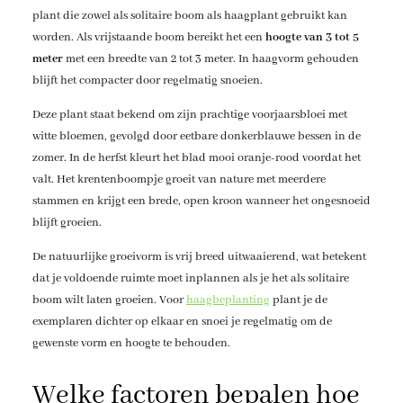
plant die zowel als solitaire boom als haagplant gebruikt kan
worden. Als vrijstaande boom bereikt het een
hoogte van 3 tot 5
meter
met een breedte van 2 tot 3 meter. In haagvorm gehouden
blijft het compacter door regelmatig snoeien.
Deze plant staat bekend om zijn prachtige voorjaarsbloei met
witte bloemen, gevolgd door eetbare donkerblauwe bessen in de
zomer. In de herfst kleurt het blad mooi oranje-rood voordat het
valt. Het krentenboompje groeit van nature met meerdere
stammen en krijgt een brede, open kroon wanneer het ongesnoeid
blijft groeien.
De natuurlijke groeivorm is vrij breed uitwaaierend, wat betekent
dat je voldoende ruimte moet inplannen als je het als solitaire
boom wilt laten groeien. Voor
haagbeplanting
plant je de
exemplaren dichter op elkaar en snoei je regelmatig om de
gewenste vorm en hoogte te behouden.
Welke factoren bepalen hoe