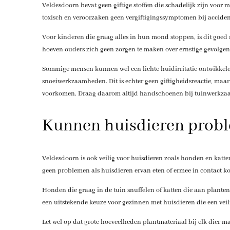
Veldesdoorn bevat geen giftige stoffen die schadelijk zijn voor 
toxisch en veroorzaken geen vergiftigingssymptomen bij accide
Voor kinderen die graag alles in hun mond stoppen, is dit goed n
hoeven ouders zich geen zorgen te maken over ernstige gevolgen 
Sommige mensen kunnen wel een lichte huidirritatie ontwikkelen 
snoeiwerkzaamheden. Dit is echter geen giftigheidsreactie, maar
voorkomen. Draag daarom altijd handschoenen bij tuinwerkz
Kunnen huisdieren probl
Veldesdoorn is ook veilig voor huisdieren zoals honden en katten.
geen problemen als huisdieren ervan eten of ermee in contact k
Honden die graag in de tuin snuffelen of katten die aan planten
een uitstekende keuze voor gezinnen met huisdieren die een vei
Let wel op dat grote hoeveelheden plantmateriaal bij elk dier