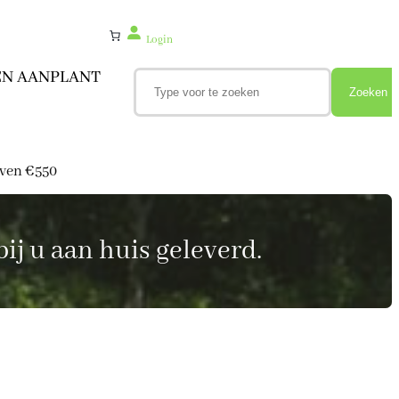
Login
Z
EN AANPLANT
o
Zoeken
e
k
e
n
oven €550
ij u aan huis geleverd.