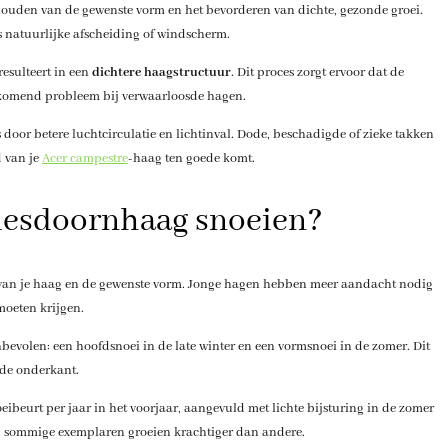
ehouden van de gewenste vorm en het bevorderen van dichte, gezonde groei.
ls natuurlijke afscheiding of windscherm.
esulteert in een
dichtere haagstructuur
. Dit proces zorgt ervoor dat de
orkomend probleem bij verwaarloosde hagen.
door betere luchtcirculatie en lichtinval. Dode, beschadigde of zieke takken
 van je
Acer campestre
-haag ten goede komt.
ldesdoornhaag snoeien?
jd van je haag en de gewenste vorm. Jonge hagen hebben meer aandacht nodig
oeten krijgen.
evolen: een hoofdsnoei in de late winter en een vormsnoei in de zomer. Dit
f de onderkant.
beurt per jaar in het voorjaar, aangevuld met lichte bijsturing in de zomer
ag: sommige exemplaren groeien krachtiger dan andere.