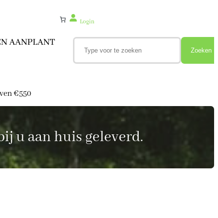
Login
Z
EN AANPLANT
o
Zoeken
e
k
e
n
oven €550
ij u aan huis geleverd.