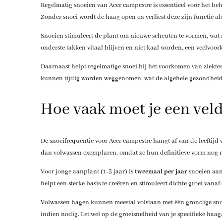
Regelmatig snoeien van Acer campestre is essentieel voor het b
Zonder snoei wordt de haag open en verliest deze zijn functie a
Snoeien stimuleert de plant om nieuwe scheuten te vormen, wat r
onderste takken vitaal blijven en niet kaal worden, een veelvo
Daarnaast helpt regelmatige snoei bij het voorkomen van ziektes 
kunnen tijdig worden weggenomen, wat de algehele gezondheid
Hoe vaak moet je een ve
De snoeifrequentie voor Acer campestre hangt af van de leefti
dan volwassen exemplaren, omdat ze hun definitieve vorm nog m
Voor jonge aanplant (1-3 jaar) is
tweemaal per jaar
snoeien aanb
helpt een sterke basis te creëren en stimuleert dichte groei vana
Volwassen hagen kunnen meestal volstaan met één grondige snoei
indien nodig. Let wel op de groeisnelheid van je specifieke ha