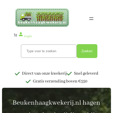
Ga
naar
de
inhoud
Login
Z
o
Zoeken
e
k
e
n
Direct van onze kwekerij
Snel geleverd
Gratis verzending boven €550
Beukenhaagkwekerij.nl hagen