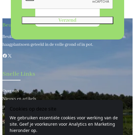
Verzend
Beukenhaagkwekerij
Beukenhaagkwekerij al meer dan 50 jaar uw leverancier van bos en
haagplantsoen geteeld in de volle grond of in pot.
Facebook
X
Snelle Links
Over ons
Nieuws en artikels
privacy statement
Cookies op deze site
Voorwaarden
We gebruiken essentiële cookies voor werking van de
Sitemap
site. Geef je voorkeuren voor Analytics en Marketing
hieronder op.