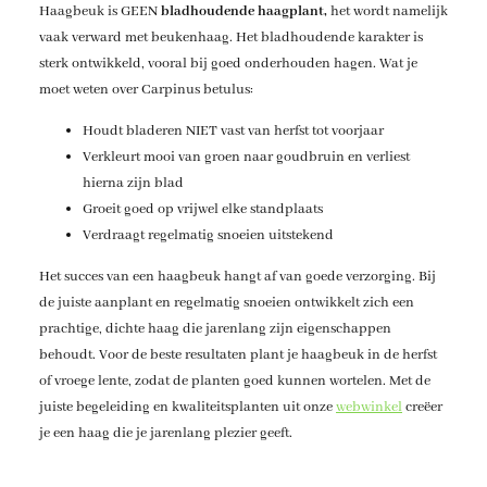
Haagbeuk is GEEN
bladhoudende haagplant,
het wordt namelijk
vaak verward met beukenhaag. Het bladhoudende karakter is
sterk ontwikkeld, vooral bij goed onderhouden hagen. Wat je
moet weten over Carpinus betulus:
Houdt bladeren NIET vast van herfst tot voorjaar
Verkleurt mooi van groen naar goudbruin en verliest
hierna zijn blad
Groeit goed op vrijwel elke standplaats
Verdraagt regelmatig snoeien uitstekend
Het succes van een haagbeuk hangt af van goede verzorging. Bij
de juiste aanplant en regelmatig snoeien ontwikkelt zich een
prachtige, dichte haag die jarenlang zijn eigenschappen
behoudt. Voor de beste resultaten plant je haagbeuk in de herfst
of vroege lente, zodat de planten goed kunnen wortelen. Met de
juiste begeleiding en kwaliteitsplanten uit onze
webwinkel
creëer
je een haag die je jarenlang plezier geeft.