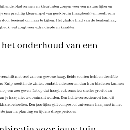
chillende bladvormen en kleurtinten zorgen voor een natuurlijker en
jg je een prachtig kleurenspel van geel/bruin (haagbeuk) en roodbruin
ar door boeiend om naar te kijken. Het gladde blad van de beukenhaag
beuk, wat zorgt voor extra diepte en karakter.
j het onderhoud van een
schilt niet veel van een gewone haag. Beide soorten hebben dezelfde
tus. Knip nooit in de winter, omdat beide soorten dan hun bladeren kunnen
r nog een zou geven. Let op dat haagbeuk soms iets sneller groeit dan
 je haag niet te dominant worden. Een lichte correctiesnoei kan dit
bare behoeften. Een jaarlijkse gift compost of universele haagmest in het
rste jaar na planting en tijdens droge periodes.
mbinatie voor jouw tuin