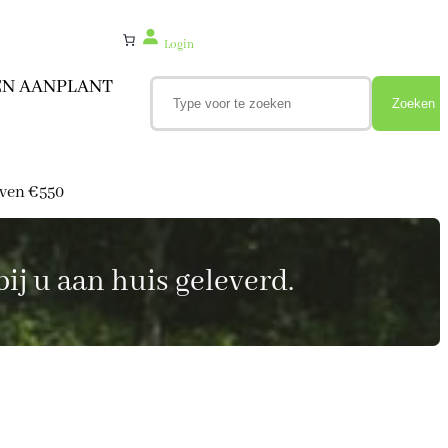
Login
Z
EN AANPLANT
o
Zoeken
e
k
e
n
oven €550
ij u aan huis geleverd.