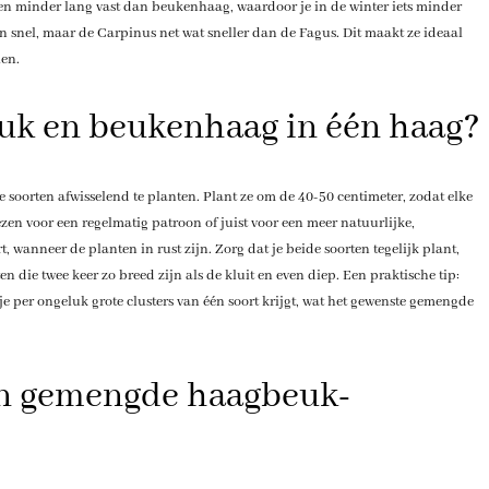
en minder lang vast dan beukenhaag, waardoor je in de winter iets minder
n snel, maar de Carpinus net wat sneller dan de Fagus. Dit maakt ze ideaal
ien.
uk en beukenhaag in één haag?
oorten afwisselend te planten. Plant ze om de 40-50 centimeter, zodat elke
zen voor een regelmatig patroon of juist voor een meer natuurlijke,
t, wanneer de planten in rust zijn. Zorg dat je beide soorten tegelijk plant,
 die twee keer zo breed zijn als de kluit en even diep. Een praktische tip:
 je per ongeluk grote clusters van één soort krijgt, wat het gewenste gemengde
en gemengde haagbeuk-