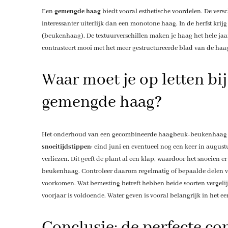
Een
gemengde haag
biedt vooral esthetische voordelen. De vers
interessanter uiterlijk dan een monotone haag. In de herfst kri
(beukenhaag). De textuurverschillen maken je haag het hele ja
contrasteert mooi met het meer gestructureerde blad van de haag
Waar moet je op letten bi
gemengde haag?
Het onderhoud van een gecombineerde haagbeuk-beukenhaag ver
snoeitijdstippen
: eind juni en eventueel nog een keer in augus
verliezen. Dit geeft de plant al een klap, waardoor het snoeien e
beukenhaag. Controleer daarom regelmatig of bepaalde delen van
voorkomen. Wat bemesting betreft hebben beide soorten vergelijk
voorjaar is voldoende. Water geven is vooral belangrijk in het ee
Conclusie: de perfecte co