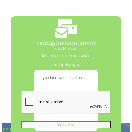
Verkrijg het laatse nieuws
via E-mail
Mis niet onze nieuwste
aanbiedingen
Verzend
Beukenhaagkwekerij