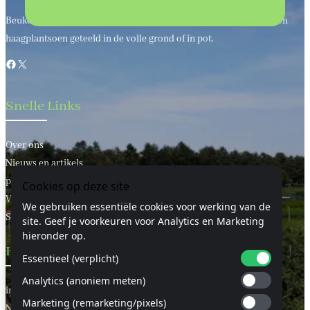
Beukenhaagkwekerij al meer dan 50 jaar uw leverancier van bos en
haagplantsoen geteeld in de volle grond of in pot.
Facebook
X
Snelle Links
Over ons
Nieuws en artikels
privacy statement
Cookies op deze site
Voorwaarden
We gebruiken essentiële cookies voor werking van de
Sitemap
site. Geef je voorkeuren voor Analytics en Marketing
hieronder op.
Handige Links
Essentieel (verplicht)
Analytics (anoniem meten)
informatie
Marketing (remarketing/pixels)
Neem contact met ons op