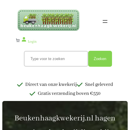
Ga
naar
de
inhoud
Login
Z
o
Zoeken
e
k
e
n
Direct van onze kwekerij
Snel geleverd
Gratis verzending boven €550
Beukenhaagkwekerij.nl hagen