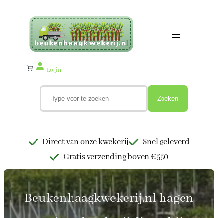
Ga
naar
de
inhoud
Login
Z
o
Zoeken
e
k
e
n
Direct van onze kwekerij
Snel geleverd
Gratis verzending boven €550
Beukenhaagkwekerij.nl hagen