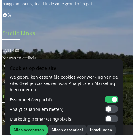
haagplantsoen geteeld in de volle grond of in pot.
Facebook
X
Snelle Links
Over ons
Nieuws en artikels
privacy statement
Cookies op deze site
Voorwaarden
We gebruiken essentiële cookies voor werking van de
Sitemap
site. Geef je voorkeuren voor Analytics en Marketing
hieronder op.
Handige Links
Essentieel (verplicht)
Analytics (anoniem meten)
informatie
Marketing (remarketing/pixels)
Neem contact met ons op
Alles accepteren
Alleen essentieel
Instellingen