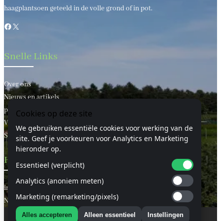
haagplantsoen geteeld in de volle grond of in pot.
Facebook
X
Snelle Links
Over ons
Nieuws en artikels
privacy statement
Cookies op deze site
Voorwaarden
We gebruiken essentiële cookies voor werking van de
Sitemap
site. Geef je voorkeuren voor Analytics en Marketing
hieronder op.
Handige Links
Essentieel (verplicht)
Analytics (anoniem meten)
informatie
Marketing (remarketing/pixels)
Neem contact met ons op
Alles accepteren
Alleen essentieel
Instellingen