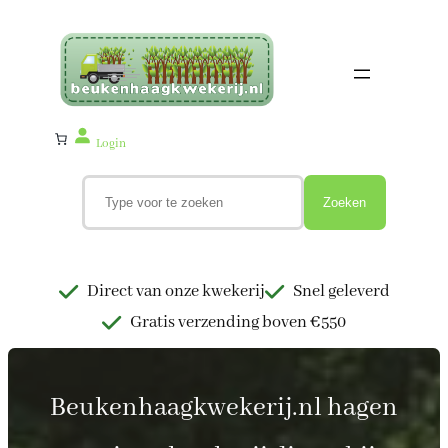
Ga
naar
de
inhoud
Login
Z
o
Zoeken
e
k
e
n
Direct van onze kwekerij
Snel geleverd
Gratis verzending boven €550
Beukenhaagkwekerij.nl hagen