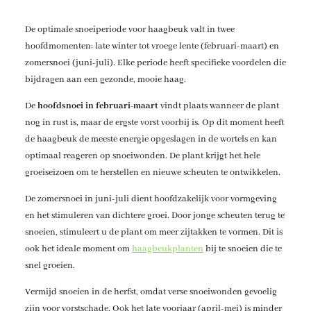
De optimale snoeiperiode voor haagbeuk valt in twee
hoofdmomenten: late winter tot vroege lente (februari-maart) en
zomersnoei (juni-juli). Elke periode heeft specifieke voordelen die
bijdragen aan een gezonde, mooie haag.
De
hoofdsnoei in februari-maart
vindt plaats wanneer de plant
nog in rust is, maar de ergste vorst voorbij is. Op dit moment heeft
de haagbeuk de meeste energie opgeslagen in de wortels en kan
optimaal reageren op snoeiwonden. De plant krijgt het hele
groeiseizoen om te herstellen en nieuwe scheuten te ontwikkelen.
De zomersnoei in juni-juli dient hoofdzakelijk voor vormgeving
en het stimuleren van dichtere groei. Door jonge scheuten terug te
snoeien, stimuleert u de plant om meer zijtakken te vormen. Dit is
ook het ideale moment om
haagbeukplanten
bij te snoeien die te
snel groeien.
Vermijd snoeien in de herfst, omdat verse snoeiwonden gevoelig
zijn voor vorstschade. Ook het late voorjaar (april-mei) is minder