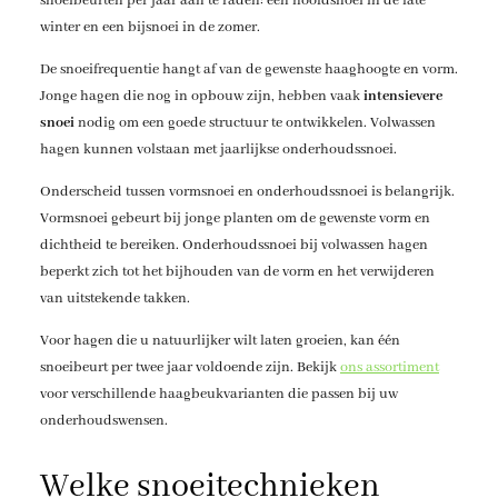
snoeibeurten per jaar aan te raden: een hoofdsnoei in de late
winter en een bijsnoei in de zomer.
De snoeifrequentie hangt af van de gewenste haaghoogte en vorm.
Jonge hagen die nog in opbouw zijn, hebben vaak
intensievere
snoei
nodig om een goede structuur te ontwikkelen. Volwassen
hagen kunnen volstaan met jaarlijkse onderhoudssnoei.
Onderscheid tussen vormsnoei en onderhoudssnoei is belangrijk.
Vormsnoei gebeurt bij jonge planten om de gewenste vorm en
dichtheid te bereiken. Onderhoudssnoei bij volwassen hagen
beperkt zich tot het bijhouden van de vorm en het verwijderen
van uitstekende takken.
Voor hagen die u natuurlijker wilt laten groeien, kan één
snoeibeurt per twee jaar voldoende zijn. Bekijk
ons assortiment
voor verschillende haagbeukvarianten die passen bij uw
onderhoudswensen.
Welke snoeitechnieken