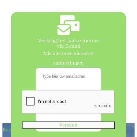
Verkrijg het laatse nieuws
via E-mail
Mis niet onze nieuwste
aanbiedingen
Verzend
Beukenhaagkwekerij