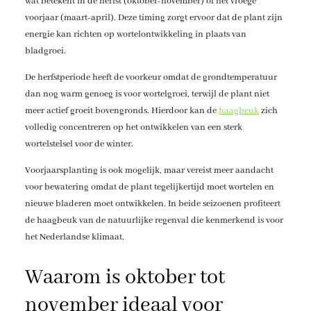
wat betekent in de herfst (oktober-november) of het vroege
voorjaar (maart-april). Deze timing zorgt ervoor dat de plant zijn
energie kan richten op wortelontwikkeling in plaats van
bladgroei.
De herfstperiode heeft de voorkeur omdat de grondtemperatuur
dan nog warm genoeg is voor wortelgroei, terwijl de plant niet
meer actief groeit bovengronds. Hierdoor kan de
haagbeuk
zich
volledig concentreren op het ontwikkelen van een sterk
wortelstelsel voor de winter.
Voorjaarsplanting is ook mogelijk, maar vereist meer aandacht
voor bewatering omdat de plant tegelijkertijd moet wortelen en
nieuwe bladeren moet ontwikkelen. In beide seizoenen profiteert
de haagbeuk van de natuurlijke regenval die kenmerkend is voor
het Nederlandse klimaat.
Waarom is oktober tot
november ideaal voor