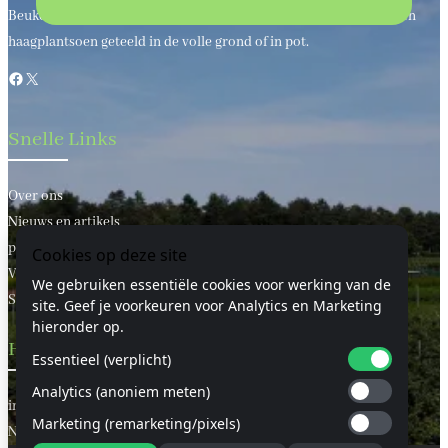
Beukenhaagkwekerij al meer dan 50 jaar uw leverancier van bos en
haagplantsoen geteeld in de volle grond of in pot.
Facebook
X
Snelle Links
Over ons
Nieuws en artikels
privacy statement
Cookies op deze site
Voorwaarden
We gebruiken essentiële cookies voor werking van de
Sitemap
site. Geef je voorkeuren voor Analytics en Marketing
hieronder op.
Handige Links
Essentieel (verplicht)
Analytics (anoniem meten)
informatie
Marketing (remarketing/pixels)
Neem contact met ons op