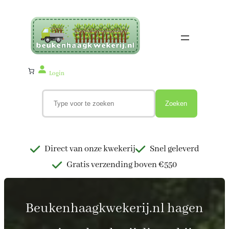
Ga
naar
de
inhoud
Login
Z
o
Zoeken
e
k
e
n
Direct van onze kwekerij
Snel geleverd
Gratis verzending boven €550
Beukenhaagkwekerij.nl hagen