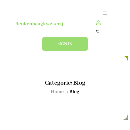
Ga
naar
de
Beukenhaagkwekerij
inhoud
sIGN iN
Categorie:
Blog
Home
Blog