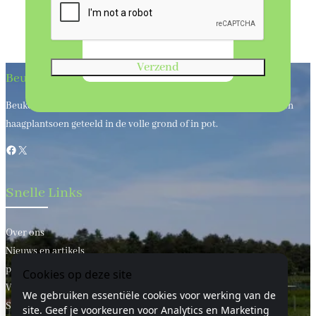
Verzend
Beukenhaagkwekerij
Beukenhaagkwekerij al meer dan 50 jaar uw leverancier van bos en
haagplantsoen geteeld in de volle grond of in pot.
Facebook
X
Snelle Links
Over ons
Nieuws en artikels
privacy statement
Cookies op deze site
Voorwaarden
We gebruiken essentiële cookies voor werking van de
Sitemap
site. Geef je voorkeuren voor Analytics en Marketing