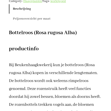
Category:
Haagplanten
Tags:
wortelgoed
a
r
Beschrijving
u
Prijzenoverzicht per maat
g
o
s
Bottelroos (Rosa rugosa Alba)
a
'
productinfo
A
l
b
Bij Beukenhaagkwekerij kun je bottelroos (Rosa
a
rugosa Alba) kopen in verschillende lengtematen.
'
a
De bottelroos wordt ook weleens rimpelroos
a
genoemd. Deze rozenstruik heeft veel functies
n
doordat hij zowel bessen, bloemen als doorns heeft.
t
a
De rozenbottels trekken vogels aan, de bloemen
l