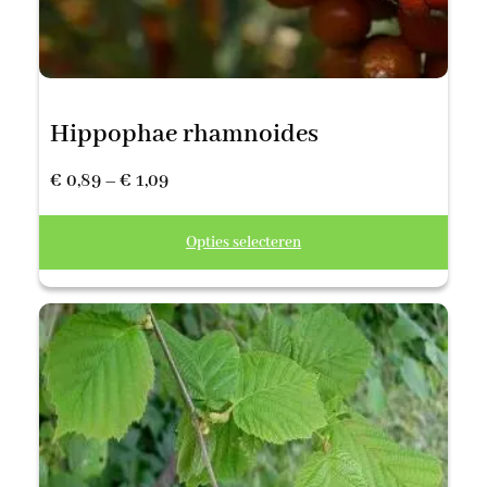
Hippophae rhamnoides
Prijsklasse:
€
0,89
–
€
1,09
€ 0,89
Opties selecteren
tot
€ 1,09