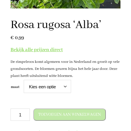
Rosa rugosa ‘Alba’
€
0,99
Bekijk alle prijzen direct
De rimpelroos komt algemeen voor in Nederland en groeit op vele
grondsoorten. De bloemen geuren bijna het hele jaar door. Deze
plant heeft uitsluitend witte bloemen.
maat
R
TOEVOEGEN AAN WINKELWAGEN
o
s