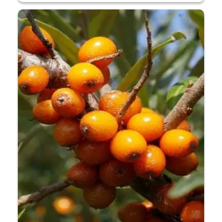
€ 0,89
tot
€ 12,59