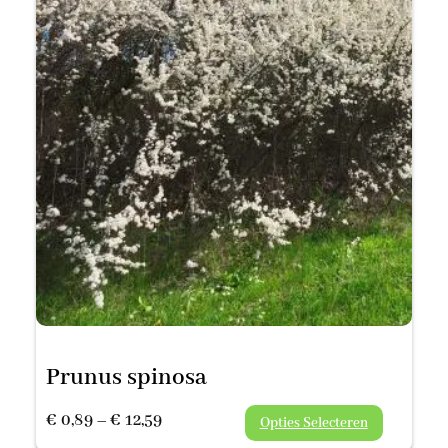
Prunus spinosa
Prijsklasse:
€
0,89
–
€
12,59
Opties Selecteren