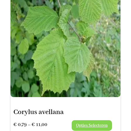
Corylus avellana
Prijsklasse:
€
0,79
–
€
11,00
Opties Selecteren