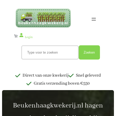
Ga
naar
de
inhoud
Login
Z
o
Zoeken
e
k
e
n
Direct van onze kwekerij
Snel geleverd
Gratis verzending boven €550
Beukenhaagkwekerij.nl hagen