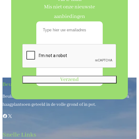
Mis niet onze nieuwste
aanbiedingen
Verzend
Beukenhaagkwekerij
Beukenhaagkwekerij al meer dan 50 jaar uw leverancier van bos en
haagplantsoen geteeld in de volle grond of in pot.
Facebook
X
Snelle Links