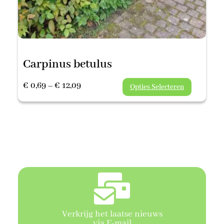
Carpinus betulus
Prijsklasse:
€
0,69
–
€
12,09
Opties Selecteren
€ 0,69
tot
€ 12,09
Verkrijg het laatse nieuws
via E-mail