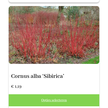
€ 0,79
tot
€ 11,00
Cornus alba ‘Sibirica’
€
1,19
Opties selecteren